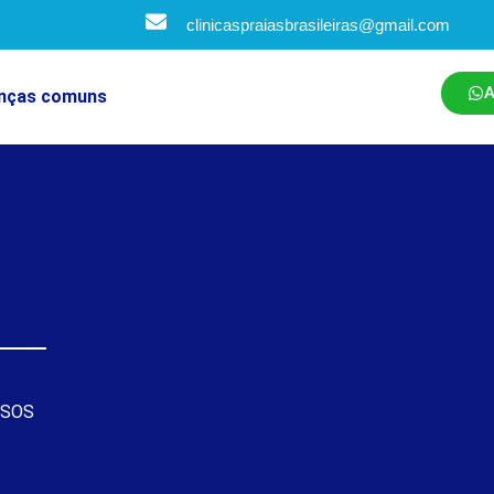
clinicaspraiasbrasileiras@gmail.com
A
nças comuns
SSOS