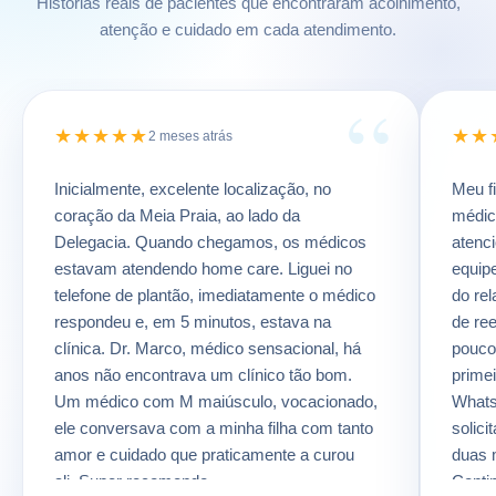
Histórias reais de pacientes que encontraram acolhimento,
atenção e cuidado em cada atendimento.
“
★★★★★
★★
2 meses atrás
Inicialmente, excelente localização, no
Meu f
coração da Meia Praia, ao lado da
médica
Delegacia. Quando chegamos, os médicos
atenc
estavam atendendo home care. Liguei no
equip
telefone de plantão, imediatamente o médico
do rel
respondeu e, em 5 minutos, estava na
de re
clínica. Dr. Marco, médico sensacional, há
pouco
anos não encontrava um clínico tão bom.
prime
Um médico com M maiúsculo, vocacionado,
Whats
ele conversava com a minha filha com tanto
solici
amor e cuidado que praticamente a curou
duas 
ali. Super recomendo.
Conti