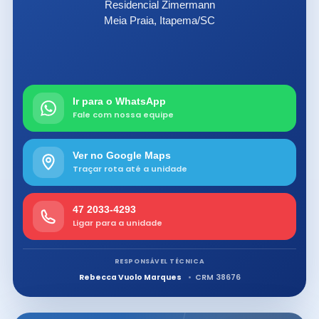
Residencial Zimermann
Meia Praia, Itapema/SC
Ir para o WhatsApp
Fale com nossa equipe
Ver no Google Maps
Traçar rota até a unidade
47 2033-4293
Ligar para a unidade
RESPONSÁVEL TÉCNICA
Rebecca Vuolo Marques
CRM 38676