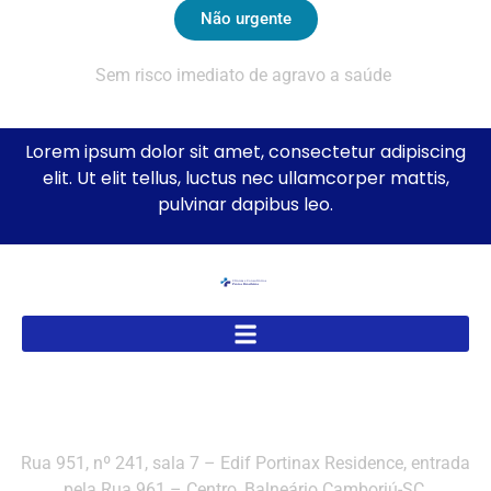
Não urgente
Sem risco imediato de agravo a saúde
Lorem ipsum dolor sit amet, consectetur adipiscing
elit. Ut elit tellus, luctus nec ullamcorper mattis,
pulvinar dapibus leo.
Rua 951, nº 241, sala 7 – Edif Portinax Residence, entrada
pela Rua 961 – Centro, Balneário Camboriú-SC.