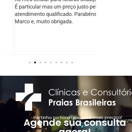
É particular mas um preço justo pelo
atendimento qualificado. Parabéns Dr.
Marco e, muito obrigada.
Pertinho na hora que você mais precisa!
Agende sua consulta
agora!