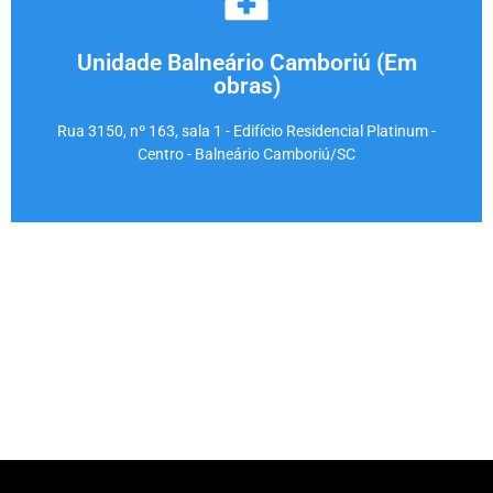
Em obras
Unidade Balneário Camboriú (Em
Entre em contato:
obras)
Em breve
Rua 3150, nº 163, sala 1 - Edifício Residencial Platinum -
Centro - Balneário Camboriú/SC