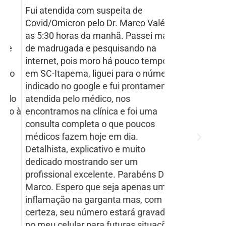
Fui atendida com suspeita de
Excelente ate
Covid/Omicron pelo Dr. Marco Valério
dispoto a ajud
as 5:30 horas da manhã. Passei mal
Tenho sido pa
de madrugada e pesquisando na
anos, junto c
internet, pois moro há pouco tempo
esposa. A qual
o
em SC-Itapema, liguei para o número
noite o Dr ta 
indicado no google e fui prontamente
atender e forn
o
atendida pelo médico, nos
do que precisa
 à
encontramos na clínica e foi uma
a serem toma
consulta completa o que poucos
sério e corret
médicos fazem hoje em dia.
recomendaçõe
Detalhista, explicativo e muito
da criança e d
dedicado mostrando ser um
recomendo, mu
profissional excelente. Parabéns Dr.
sucesso!
Marco. Espero que seja apenas uma
inflamação na garganta mas, com
certeza, seu número estará gravado
no meu celular para futuras situações.