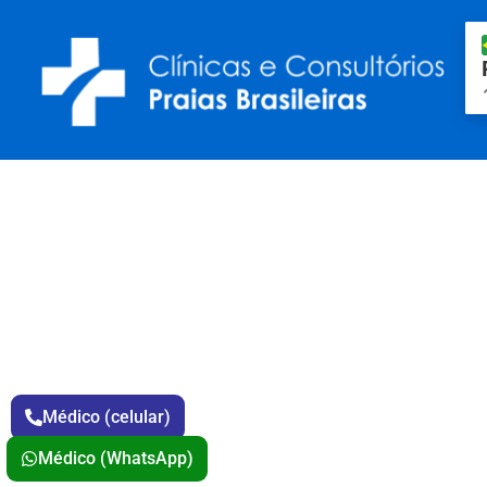
ESTOU COM TOSSE, DEVO CONSU
PNEUMOLOGISTA?
Que tal você perguntar a um médico s
melhor escolha?
Então, não perca tempo, fale agora
de nossos médicos:
Médico (celular)
Médico (WhatsApp)