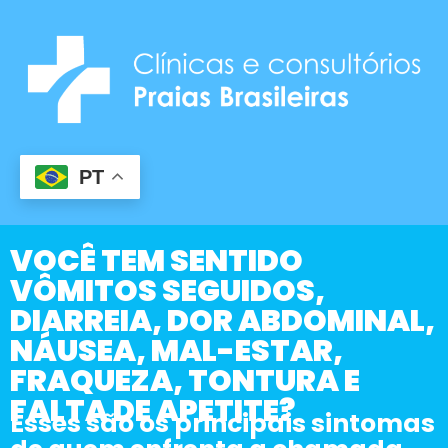
PT
VOCÊ TEM SENTIDO
VÔMITOS SEGUIDOS,
DIARREIA, DOR ABDOMINAL,
NÁUSEA, MAL-ESTAR,
FRAQUEZA, TONTURA E
FALTA DE APETITE?​
Esses são os principais sintomas