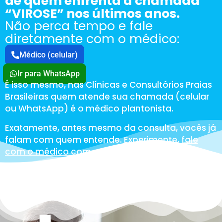
de quem enfrenta a chamada
“VIROSE” nos últimos anos.
Não perca tempo e fale
diretamente com o médico:
Médico (celular)
Ir para WhatsApp
É isso mesmo, nas Clínicas e Consultórios Praias
Brasileiras quem atende sua chamada (celular
ou WhatsApp) é o médico plantonista.
Exatamente, antes mesmo da consulta, vocês já
falam com quem entende. Experimente,
fale
com o médico com um clique
: